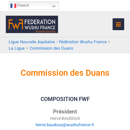
Aller
French
au
contenu
Ligue Nouvelle Aquitaine - Fédération Wushu France
>
La Ligue
>
Commission des Duans
Commission des Duans
COMPOSITION FWF
Président
Hervé BAUDOUX
herve.baudoux@wushufrance.fr